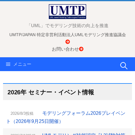
コ
ン
テ
「UML」でモデリング技術の向上を推進
ン
UMTP/JAPAN 特定非営利活動法人UMLモデリング推進協議会
ツ
へ
お問い合わせ
ス
キ
検
メニュー
ッ
プ
索:
2026年 セミナー・イベント情報
モデリングフォーラム2026プレイベン
2026/8/3投稿
ト（2026年9月25日開催）