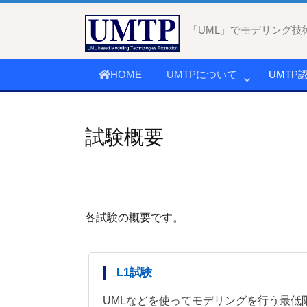
コ
ン
「UML」でモデリング技
テ
ン
HOME
UMTPについて
UMTP
ツ
へ
ス
試験概要
キ
ッ
プ
各試験の概要です。
L1試験
UMLなどを使ってモデリングを行う最低