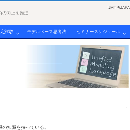
UMTP/J
術の向上を推進
認定試験
モデルベース思考法
セミナースケジュール
限の知識を持っている。