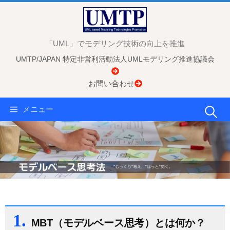
コ
ン
テ
「UML」でモデリング技術の向上を推進
ン
UMTP/JAPAN 特定非営利活動法人UMLモデリング推進協議会
ツ
へ
お問い合わせ
ス
キ
検
メニュー
ッ
プ
索:
1.
MBT（モデルベース思考）とは何か？