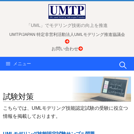
コ
ン
テ
「UML」でモデリング技術の向上を推進
ン
UMTP/JAPAN 特定非営利活動法人UMLモデリング推進協議会
ツ
へ
お問い合わせ
ス
キ
検
メニュー
ッ
プ
索:
試験対策
こちらでは、UMLモデリング技能認定試験の受験に役立つ
情報を掲載しております。
UMLモデリング技能認定試験サンプル問題