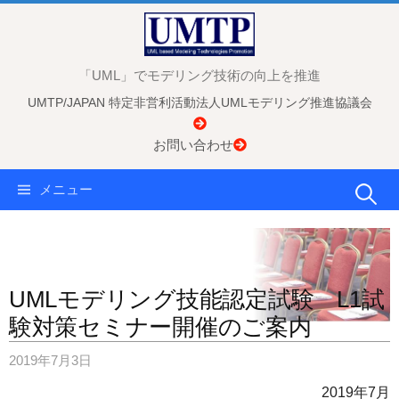
コ
ン
テ
「UML」でモデリング技術の向上を推進
ン
UMTP/JAPAN 特定非営利活動法人UMLモデリング推進協議会
ツ
へ
お問い合わせ
ス
キ
検
メニュー
ッ
プ
索:
UMLモデリング技能認定試験 L1試
験対策セミナー開催のご案内
2019年7月3日
2019年7月