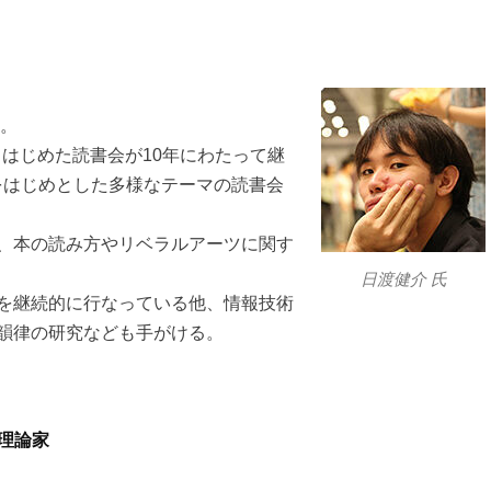
卒。
人とはじめた読書会が10年にわたって継
学をはじめとした多様なテーマの読書会
、本の読み方やリベラルアーツに関す
日渡健介 氏
を継続的に行なっている他、情報技術
韻律の研究なども手がける。
理論家