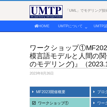
コ
ン
「UML」でモデリング技
テ
ン
HOME
UMTPについて
UMTP
ツ
へ
ス
ワークショップ①MF202
キ
模言語モデルと人間の関
ッ
プ
のモデリング)』（2023.
2023年8月26日
MF2023開催概要
プロ
ワークショップ①
ワー