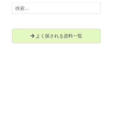
検
索:
よく探される資料一覧