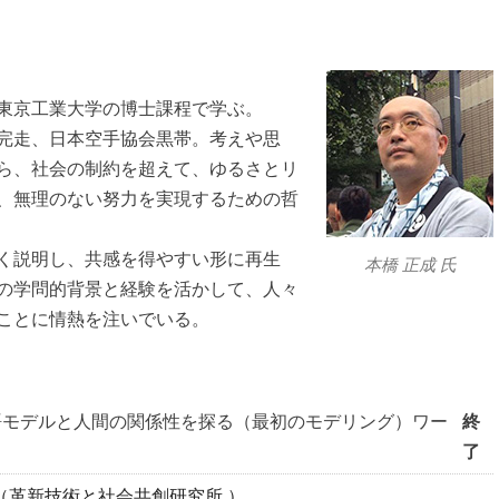
東京工業大学の博士課程で学ぶ。
完走、日本空手協会黒帯。考えや思
ら、社会の制約を超えて、ゆるさとリ
、無理のない努力を実現するための哲
く説明し、共感を得やすい形に再生
本橋 正成 氏
の学問的背景と経験を活かして、人々
ことに情熱を注いでいる。
模言語モデルと人間の関係性を探る（最初のモデリング）ワー
終
了
（革新技術と社会共創研究所 ）