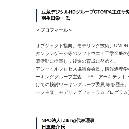
豆蔵デジタルHDグループCTO/IPA主任研
羽生田栄一 氏
＜プロフィール＞
オブジェクト指向、モデリング技術、UML/
タンランゲージ等のソフトウエア工学全般の
蒙活動に従事し，後進の育成に努める。
アジャイルプロセス協議会会長，情報処理学
ーキンググループ主査，IPA ITアーキテク
けての検討ワーキングループ委員 等を歴任。
ープ主査、モデリングフォーラムプログラム
NPO法人Talking代表理事
日渡健介 氏