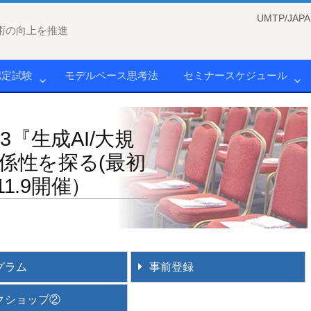
UMTP/J
術の向上を推進
認定試験
モデルベース思考法
セミナースケジュール
3『生成AI/大規
係性を探る(最初
11.9開催）
グラム
事前登録
クショップ②