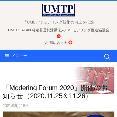
コ
ン
テ
「UML」でモデリング技術の向上を推進
ン
UMTP/JAPAN 特定非営利活動法人UMLモデリング推進協議会
ツ
へ
お問い合わせ
ス
キ
検
メニュー
ッ
プ
索:
「Modering Forum 2020」開催のお
知らせ（2020.11.25＆11.26）
2021年9月18日