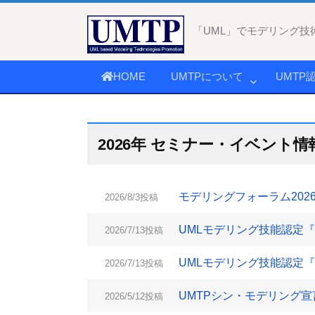
コ
ン
「UML」でモデリング技
テ
ン
HOME
UMTPについて
UMTP
ツ
へ
ス
キ
2026年 セミナー・イベント情
ッ
プ
モデリングフォーラム2026
2026/8/3投稿
UMLモデリング技能認定『L2
2026/7/13投稿
UMLモデリング技能認定『L1
2026/7/13投稿
UMTPシン・モデリング
2026/5/12投稿