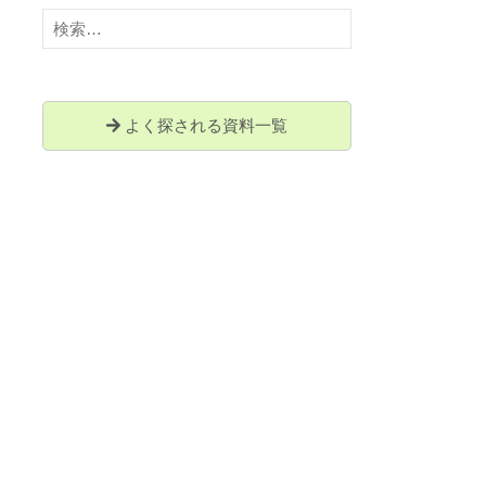
検
索:
よく探される資料一覧