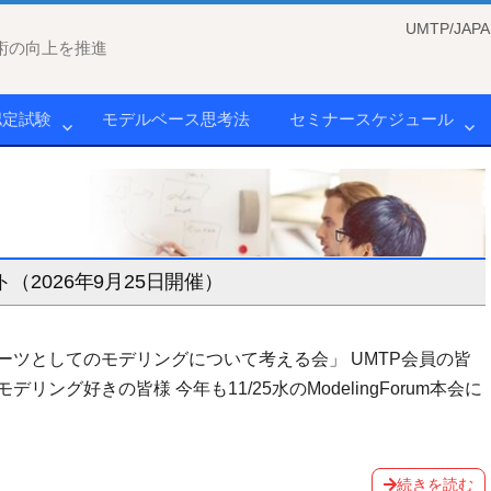
UMTP/J
術の向上を推進
認定試験
モデルベース思考法
セミナースケジュール
（2026年9月25日開催）
ツとしてのモデリングについて考える会」 UMTP会員の皆
グ好きの皆様 今年も11/25水のModelingForum本会に
続きを読む