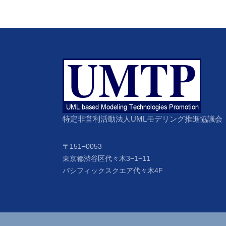
ナ
ビ
ゲ
ー
シ
ョ
特定非営利活動法人UMLモデリング推進協議会
ン
〒151−0053
東京都渋谷区代々木3−1−11
パシフィックスクエア代々木4F