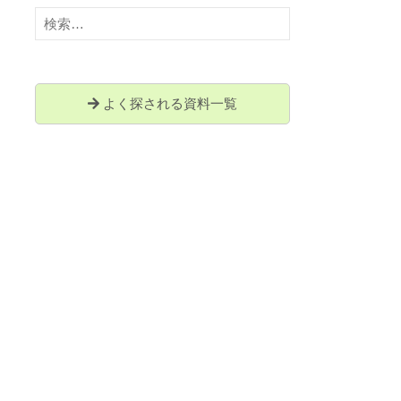
検
索:
よく探される資料一覧