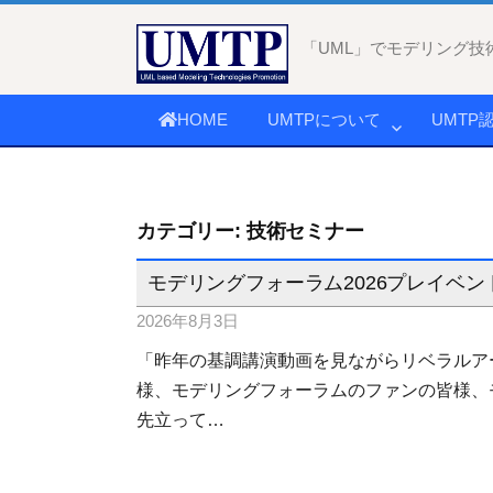
コ
ン
「UML」でモデリング技
テ
ン
HOME
UMTPについて
UMTP
ツ
へ
ス
キ
カテゴリー:
技術セミナー
ッ
プ
モデリングフォーラム2026プレイベント
2026年8月3日
「昨年の基調講演動画を見ながらリベラルアー
様、モデリングフォーラムのファンの皆様、モデリン
先立って…