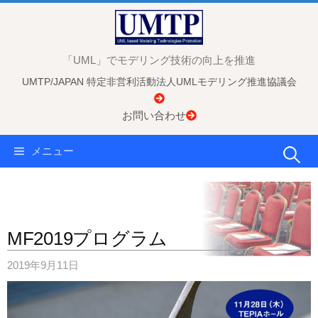
コ
ン
テ
「UML」でモデリング技術の向上を推進
ン
UMTP/JAPAN 特定非営利活動法人UMLモデリング推進協議会
ツ
へ
お問い合わせ
ス
キ
検
メニュー
ッ
プ
索:
MF2019プログラム
2019年9月11日