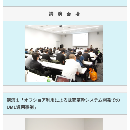
講 演 会 場
講演１「オフショア利用による販売基幹システム開発での
UML適用事例」