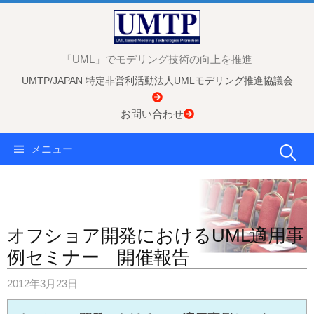
コ
ン
テ
「UML」でモデリング技術の向上を推進
ン
UMTP/JAPAN 特定非営利活動法人UMLモデリング推進協議会
ツ
へ
お問い合わせ
ス
キ
検
メニュー
ッ
プ
索:
オフショア開発におけるUML適用事
例セミナー 開催報告
2012年3月23日