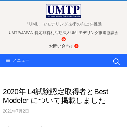
コ
ン
テ
「UML」でモデリング技術の向上を推進
ン
UMTP/JAPAN 特定非営利活動法人UMLモデリング推進協議会
ツ
へ
お問い合わせ
ス
キ
検
メニュー
ッ
プ
索:
2020年 L4試験認定取得者とBest
Modeler について掲載しました
2021年7月2日