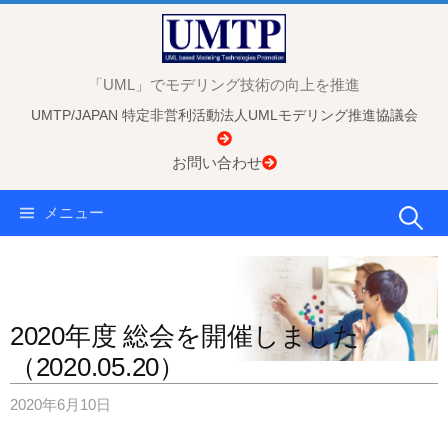
コ
ン
テ
「UML」でモデリング技術の向上を推進
ン
UMTP/JAPAN 特定非営利活動法人UMLモデリング推進協議会
ツ
へ
お問い合わせ
ス
キ
検
メニュー
ッ
プ
索:
2020年度 総会を開催しました
（2020.05.20）
2020年6月10日