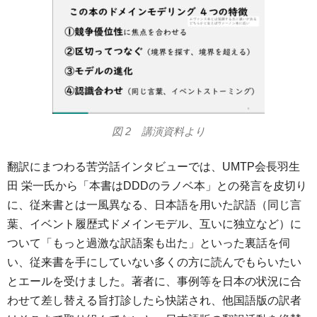
図 2 講演資料より
翻訳にまつわる苦労話インタビューでは、UMTP会長羽生
田 栄一氏から「本書はDDDのラノベ本」との発言を皮切り
に、従来書とは一風異なる、日本語を用いた訳語（同じ言
葉、イベント履歴式ドメインモデル、互いに独立など）に
ついて「もっと過激な訳語案も出た」といった裏話を伺
い、従来書を手にしていない多くの方に読んでもらいたい
とエールを受けました。著者に、事例等を日本の状況に合
わせて差し替える旨打診したら快諾され、他国語版の訳者