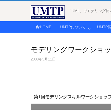
コ
ン
「UML」でモデリング技
テ
ン
HOME
UMTPについて
UMTP
ツ
へ
ス
モデリングワークショ
キ
ッ
2008年9月11日
プ
第1回モデリングスキルワークショッ