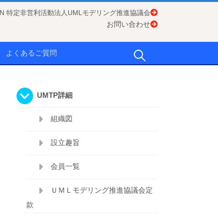
APAN 特定非営利活動法人UMLモデリング推進協議会
お問い合わせ
検
よくあるご質問
索:
UMTP詳細
組織図
設立趣旨
会員一覧
ＵＭＬモデリング推進協議会定
款