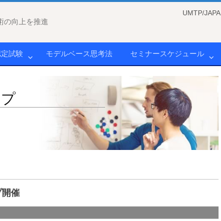
UMTP/J
術の向上を推進
認定試験
モデルベース思考法
セミナースケジュール
ップ
プ開催