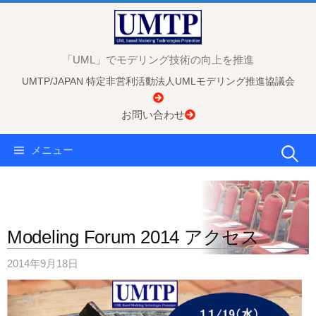
コ
ン
テ
「UML」でモデリング技術の向上を推進
ン
UMTP/JAPAN 特定非営利活動法人UMLモデリング推進協議会
ツ
へ
お問い合わせ
ス
キ
検
メニュー
ッ
プ
索:
Modeling Forum 2014 アクセス
2014年9月18日