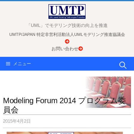
コ
ン
テ
「UML」でモデリング技術の向上を推進
ン
UMTP/JAPAN 特定非営利活動法人UMLモデリング推進協議会
ツ
へ
お問い合わせ
ス
キ
検
メニュー
ッ
プ
索:
Modeling Forum 2014 プログラム委
員会
2015年4月2日