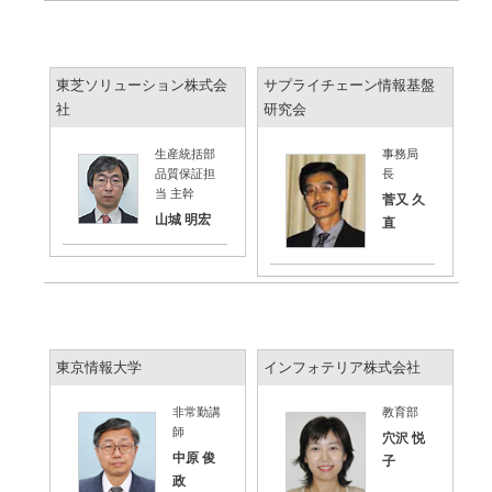
東芝ソリューション株式会
サプライチェーン情報基盤
社
研究会
生産統括部
事務局
品質保証担
長
当 主幹
菅又 久
山城 明宏
直
東京情報大学
インフォテリア株式会社
非常勤講
教育部
師
穴沢 悦
中原 俊
子
政