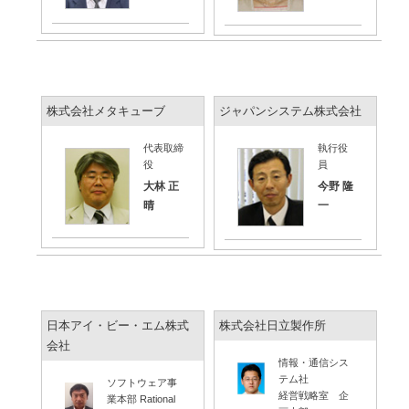
株式会社メタキューブ
ジャパンシステム株式会社
代表取締
執行役
役
員
大林 正
今野 隆
晴
一
日本アイ・ビー・エム株式
株式会社日立製作所
会社
情報・通信シス
テム社
ソフトウェア事
経営戦略室 企
業本部 Rational