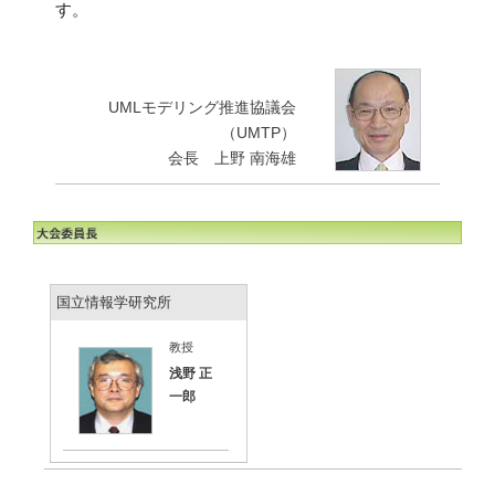
す。
UMLモデリング推進協議会
（UMTP）
会長 上野 南海雄
国立情報学研究所
教授
浅野 正
一郎