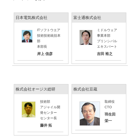
日本電気株式会社
富士通株式会社
ITソフトウエア
ミドルウェア
技術技術統括本
事業本部
部
プリンシパル
本部長
エキスパート
岸上 信彦
吉田 裕之
株式会社オージス総研
株式会社豆蔵
技術部
取締役
アジャイル開
CTO
発センター
羽生田
センター長
栄一
藤井 拓