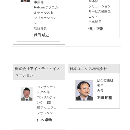
画本部
事業部
ソリューション
Rationalテクニカ
サービス戦略ユ
ルセールス＆
ニット
ソリューション
担当部長
ズ
統括部長
恒川 正浩
武田 成史
株式会社アイ・ティ・イノ
日本ユニシス株式会社
ベーション
総合技術研
究所
コンサルティ
所長
ング本部
コンサルティ
羽田 昭裕
ング 1部
部長 シニアコ
ンサルタント
仁木 卓哉