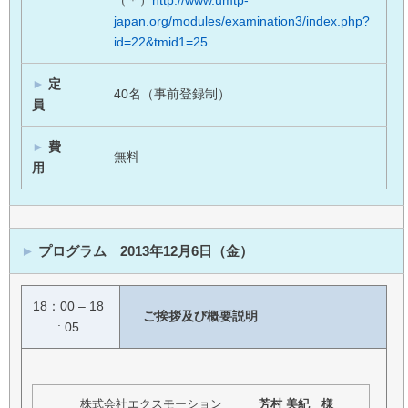
japan.org/modules/examination3/index.php?
id=22&tmid1=25
►
定
40名（事前登録制）
員
►
費
無料
用
►
プログラム 2013年12月6日（金）
18：00 – 18
ご挨拶及び概要説明
: 05
株式会社エクスモーション
芳村 美紀 様