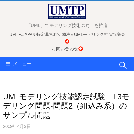
コ
ン
テ
「UML」でモデリング技術の向上を推進
ン
UMTP/JAPAN 特定非営利活動法人UMLモデリング推進協議会
ツ
へ
お問い合わせ
ス
キ
検
メニュー
ッ
プ
索:
UMLモデリング技能認定試験 L3モ
デリング問題-問題2（組込み系）の
サンプル問題
2009年4月3日