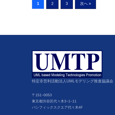
投
1
2
3
次へ »
稿
ナ
ビ
ゲ
ー
シ
ョ
特定非営利活動法人UMLモデリング推進協議会
ン
〒151−0053
東京都渋谷区代々木3−1−11
パシフィックスクエア代々木4F