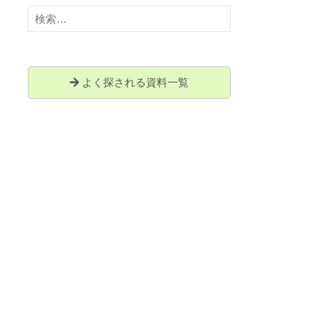
検
索:
よく探される資料一覧