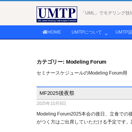
コ
ン
「UML」でモデリング技
テ
ン
HOME
UMTPについて
UMTP
ツ
へ
ス
キ
カテゴリー:
Modeling Forum
ッ
セミナースケジュールのModeling Forum用
プ
MF2025後夜祭
2025年10月8日
Modeling Forum2025本会の後日、
がつく方はご出席していただける予定です。