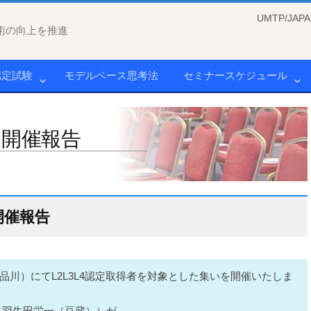
UMTP/J
術の向上を推進
認定試験
モデルベース思考法
セミナースケジュール
い開催報告
開催報告
 品川）にてL2L3L4認定取得者を対象とした集いを開催いたしま
：羽生田栄一（豆蔵））が