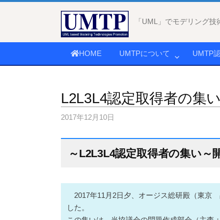
コ
ン
「UML」でモデリング技
テ
ン
HOME
UMTPについて
UMTP
ツ
へ
ス
L2L3L4認定取得者の集
キ
ッ
2017年12月10日
プ
～L2L3L4認定取得者の集い～
2017年11月2日夕、オージス総研殿（東京
した。
この集いは、当協議会の問題作成部会（主査