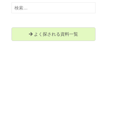
検
索:
よく探される資料一覧