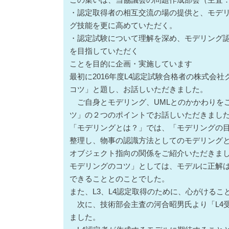
・認定取得者の相互交流の場の提供と、モデ
グ技能を更に高めていただく。
・認定試験について理解を深め、モデリング認
を目指していただく
ことを目的に企画・実施しています
最初に2016年度L4認定試験合格者の株式会社
コツ」と題し、お話しいただきました。
ご自身とモデリング、UMLとのかかわりを
ツ」の２つのポイントでお話しいただきまし
「モデリングとは？」では、「モデリングの
整理し、物事の認識方法としてのモデリング
オブジェクト指向の関係をご紹介いただきま
モデリングのコツ」としては、モデルに正解
できることとのことでした。
また、L3、L4認定取得のために、心がける
次に、技術部会主査の河合昭男氏より「L4
ました。