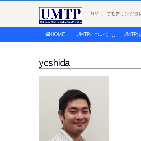
コ
ン
「UML」でモデリング技
テ
ン
HOME
UMTPについて
UMTP
ツ
へ
ス
yoshida
キ
ッ
プ