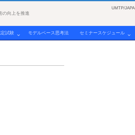
UMTP/J
術の向上を推進
認定試験
モデルベース思考法
セミナースケジュール