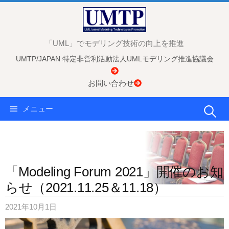
コ
ン
テ
「UML」でモデリング技術の向上を推進
ン
UMTP/JAPAN 特定非営利活動法人UMLモデリング推進協議会
ツ
へ
お問い合わせ
ス
キ
検
メニュー
ッ
プ
索:
「Modeling Forum 2021」開催のお知
らせ（2021.11.25＆11.18）
2021年10月1日