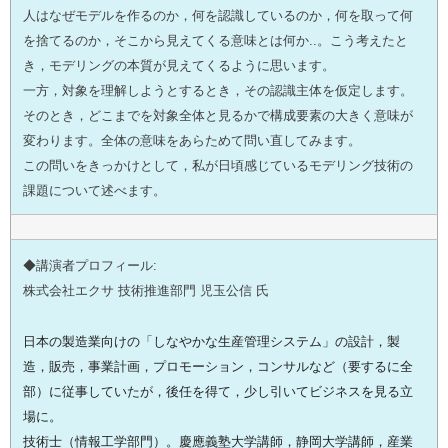
人はなぜモデルを作るのか，何を認識しているのか，何を取って何
を捨てるのか，そこから見えてくる意味とは何か..。こう考えたと
き，モデリングの本質が見えてくるように思います。
一方，対象を理解しようとするとき，その認識主体を仮定します。
そのとき，どこまでを対象全体と見るかで構成要素の大きく意味が
変わります。全体の意味をあらためて問い直してみます。
この問いをきっかけとして，私が日頃感じているモデリング技術の
課題について述べます。
◆講演者プロフィール:
株式会社エクサ 技術推進部門 児玉公信 氏
日本の製造業向けの「しなやかな生産管理システム」の設計，製
造，販売，事業計画，プロモーション，コンサルなど（要するに全
部）に従事していたが，後任を得て，少し引いてビジネスを見る立
場に。
技術士（情報工学部門）。慶應義塾大学講師，静岡大学講師，産業