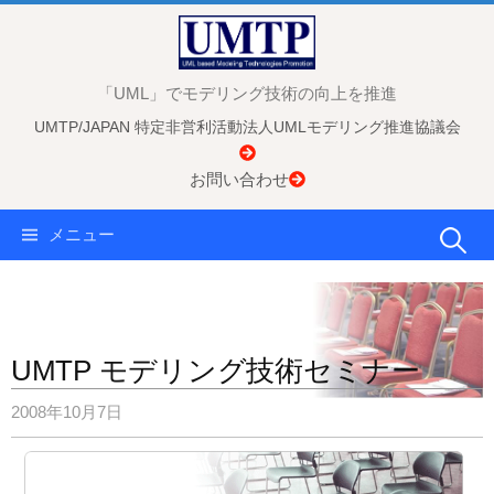
コ
ン
テ
「UML」でモデリング技術の向上を推進
ン
UMTP/JAPAN 特定非営利活動法人UMLモデリング推進協議会
ツ
へ
お問い合わせ
ス
キ
検
メニュー
ッ
プ
索:
UMTP モデリング技術セミナー
2008年10月7日