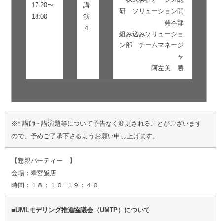
17:20〜
講
研 ソリューション開
18:00
演
発本部
４
組み込みソリューショ
ン部 チームマネージ
ャ
阿左美 勝
※* 講師・講演題等について予告なく変更されることがございます
ので、予めご了承下さるようお願い申し上げます。
【懇親パーティー 】
会場：翠宮飯店
時間：１８：１０−１９：４０
■UMLモデリング推進協議会（UMTP）について