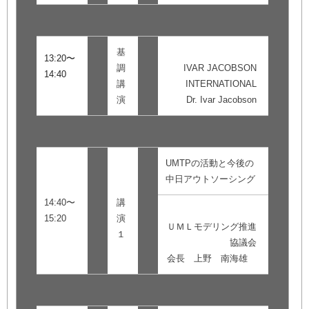
基
13:20〜
調
IVAR JACOBSON
14:40
講
INTERNATIONAL
演
Dr. Ivar Jacobson
UMTPの活動と今後の
中日アウトソーシング
14:40〜
講
15:20
演
ＵＭＬモデリング推進
１
協議会
会長 上野 南海雄