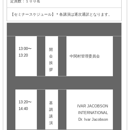
定員数：１００名
【セミナースケジュール】＊各講演は逐次通訳となります。
13:00〜
開
13:20
会
中関村管理委員会
挨
拶
13:20〜
基
IVAR JACOBSON
14:40
調
INTERNATIONAL
講
Dr. Ivar Jacobson
演