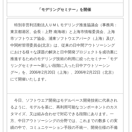
「モデリングセミナー」を開催
特別非営利活動法人ＵＭＬモデリング推進協議会（事務局：
東京都港区、会長：上野 南海雄）と上海市情報委員会、上海
市ソフトウエア協会、浦東ソフトウエアパーク（上海）及び、
中関村管理委員会(北京）は、従来の日中間アウトソーシング
における様々な課題の解決と日中開発プロジェクトを成功裏に
推進するためのモデリング技術の利用に絞ったセミナー「モデ
リングセミナー〜新しい段階に入った日中アウトソーシン
グ〜」を、2006年2月20日（上海）、2006年2月22日（北京）
にて開催いたします。
今日、ソフトウエア開発はモデルベース開発技術に代表され
るように、モデルを基に、再利用可能なコンポーネントのカス
タマイズ、又は組み合わせで対応できる段階にあります。一
方、中日アウトソーシングの分野では、これまでの数多くの実
績の中で、コミュニケーション手段の不統一、開発仕様の不備