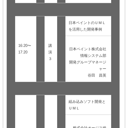
日本ペイントのＵＭＬ
を活用した開発事例
16:20〜
講
日本ペイント株式会社
17:20
演
情報システム部
３
開発グループマネージ
ャー
谷田 昌英
組み込みソフト開発と
ＵＭＬ
株式会社オージス総