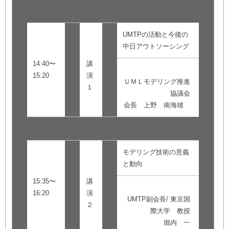
UMTPの活動と今後の
中日アウトソーシング
14:40〜
講
15:20
演
ＵＭＬモデリング推進
１
協議会
会長 上野 南海雄
モデリング技術の意義
と動向
15:35〜
講
16:20
演
UMTP副会長/ 東京国
２
際大学 教授
堀内 一