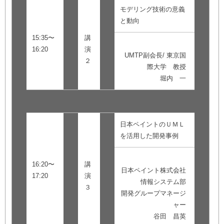
モデリング技術の意義
と動向
15:35〜
講
16:20
演
UMTP副会長/ 東京国
２
際大学 教授
堀内 一
日本ペイントのＵＭＬ
を活用した開発事例
16:20〜
講
日本ペイント株式会社
17:20
演
情報システム部
３
開発グループマネージ
ャー
谷田 昌英