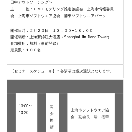
日中アウトソーシング〜
主 催：ＵＭＬモデリング推進協議会、上海市情報委員
会、上海市ソフトウエア協会、浦東ソフトウエアパーク
開催日時：２月２０日 １３：００−１８：００
開催場所：上海新錦江大酒店（Shanghai Jin Jiang Tower）
参加費用：無料（事前登録）
定員数：１００名
【セミナースケジュール】＊各講演は逐次通訳となります。
13:00〜
開
上海市ソフトウエア協
13:20
会
会 副会長 居 徳華
挨
拶