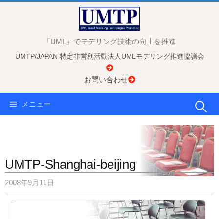
コ
ン
テ
「UML」でモデリング技術の向上を推進
ン
UMTP/JAPAN 特定非営利活動法人UMLモデリング推進協議会
ツ
へ
お問い合わせ
ス
キ
検
メニュー
ッ
プ
索:
UMTP-Shanghai-beijing
2008年9月11日