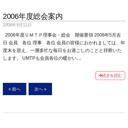
2006年度総会案内
2008年9月11日
2006年度ＵＭＴＰ理事会・総会 開催要領 2006年5月吉
日 会員 各位 理事 各位 会員の皆様におかれましては、年
度末を迎え、一層多忙な毎日をお過ごしのことと拝察いた
します。 UMTPも会員各位の暖かい…
続きを読む
投
« 前へ
次へ »
稿
ナ
ビ