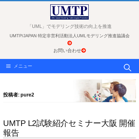
コ
ン
テ
「UML」でモデリング技術の向上を推進
ン
UMTP/JAPAN 特定非営利活動法人UMLモデリング推進協議会
ツ
へ
お問い合わせ
ス
キ
検
メニュー
ッ
プ
索:
投稿者:
pure2
UMTP L2試験紹介セミナー大阪 開催
報告