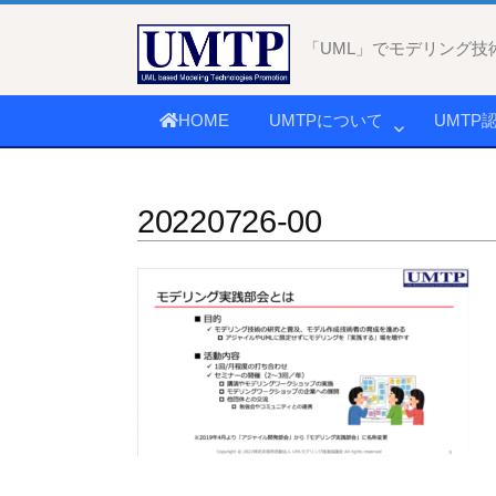
コ
ン
「UML」でモデリング技
テ
ン
HOME
UMTPについて
UMTP
ツ
へ
ス
20220726-00
キ
ッ
プ