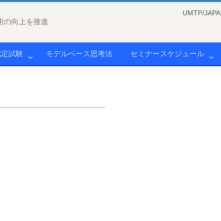
UMTP/J
術の向上を推進
認定試験
モデルベース思考法
セミナースケジュール