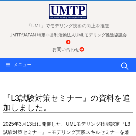
コ
ン
テ
「UML」でモデリング技術の向上を推進
ン
UMTP/JAPAN 特定非営利活動法人UMLモデリング推進協議会
ツ
へ
お問い合わせ
ス
キ
検
メニュー
ッ
プ
索:
『L3試験対策セミナー』の資料を追
加しました。
2025年3月13日に開催した、UMLモデリング技能認定『L3
試験対策セミナー』～モデリング実践スキルセミナーを兼