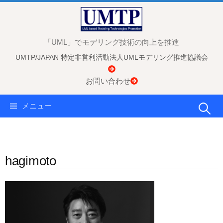
コ
ン
テ
「UML」でモデリング技術の向上を推進
ン
UMTP/JAPAN 特定非営利活動法人UMLモデリング推進協議会
ツ
へ
お問い合わせ
ス
キ
検
メニュー
ッ
プ
索:
hagimoto