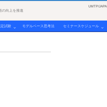
UMTP/J
術の向上を推進
認定試験
モデルベース思考法
セミナースケジュール