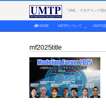
コ
ン
「UML」でモデリング技
テ
ン
HOME
UMTPについて
UMTP
ツ
へ
ス
mf2025title
キ
ッ
プ