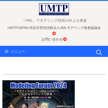
コ
ン
テ
「UML」でモデリング技術の向上を推進
ン
UMTP/JAPAN 特定非営利活動法人UMLモデリング推進協議会
ツ
へ
お問い合わせ
ス
キ
検
メニュー
ッ
プ
索: