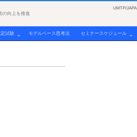
UMTP/J
術の向上を推進
認定試験
モデルベース思考法
セミナースケジュール