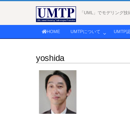
コ
ン
「UML」でモデリング技
テ
ン
HOME
UMTPについて
UMTP
ツ
へ
ス
yoshida
キ
ッ
プ