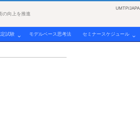
UMTP/J
術の向上を推進
認定試験
モデルベース思考法
セミナースケジュール