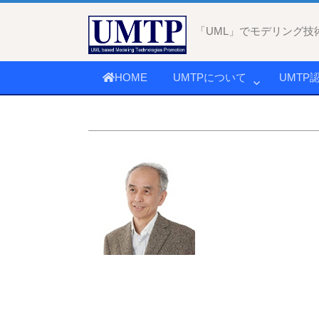
コ
ン
「UML」でモデリング技
テ
ン
HOME
UMTPについて
UMTP
ツ
へ
ス
キ
ッ
プ