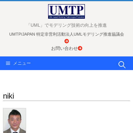
コ
ン
テ
「UML」でモデリング技術の向上を推進
ン
UMTP/JAPAN 特定非営利活動法人UMLモデリング推進協議会
ツ
へ
お問い合わせ
ス
キ
検
メニュー
ッ
プ
索:
niki