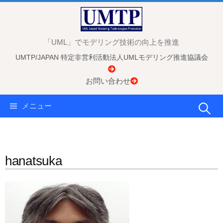
コ
ン
テ
「UML」でモデリング技術の向上を推進
ン
UMTP/JAPAN 特定非営利活動法人UMLモデリング推進協議会
ツ
へ
お問い合わせ
ス
キ
検
メニュー
ッ
プ
索:
hanatsuka