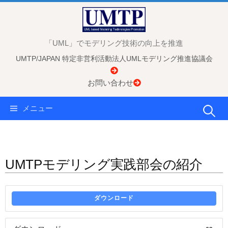
コ
ン
テ
「UML」でモデリング技術の向上を推進
ン
UMTP/JAPAN 特定非営利活動法人UMLモデリング推進協議会
ツ
へ
お問い合わせ
ス
キ
検
メニュー
ッ
プ
索:
UMTPモデリング実践部会の紹介
ダウンロード