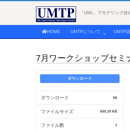
コ
ン
「UML」でモデリング技
テ
ン
HOME
UMTPについて
UMTP
ツ
へ
ス
7月ワークショップセミ
キ
ッ
プ
ダウンロード
ダウンロード
66
ファイルサイズ
600.39 KB
ファイル数
1