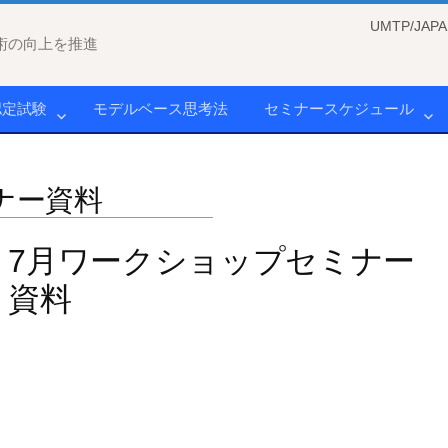
UMTP/J
術の向上を推進
認定試験
モデルベース思考法
セミナースケジュール
ナー資料
7月ワークショップセミナー
資料