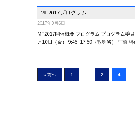
MF2017プログラム
2017年9月6日
MF2017開催概要 プログラム プログラム委員会
月10日（金） 9:45~17:50（敬称略） 午前
投
« 前へ
1
…
3
4
稿
ナ
ビ
ゲ
ー