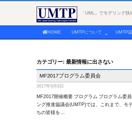
コ
ン
「UML」でモデリング技
テ
ン
HOME
UMTPについて
UMTP
ツ
へ
ス
キ
カテゴリー:
最新情報に出さない
ッ
プ
MF2017プログラム委員会
2017年9月6日
MF2017開催概要 プログラム プログラム委
ング推進協議会(UMTP)では、これまで、
ちの皆様を…