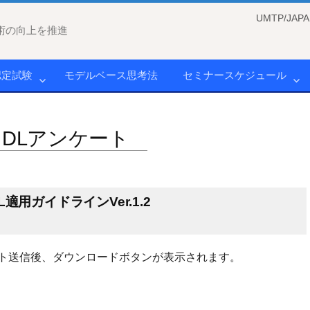
UMTP/J
術の向上を推進
認定試験
モデルベース思考法
セミナースケジュール
DLアンケート
用ガイドラインVer.1.2
ト送信後、ダウンロードボタンが表示されます。