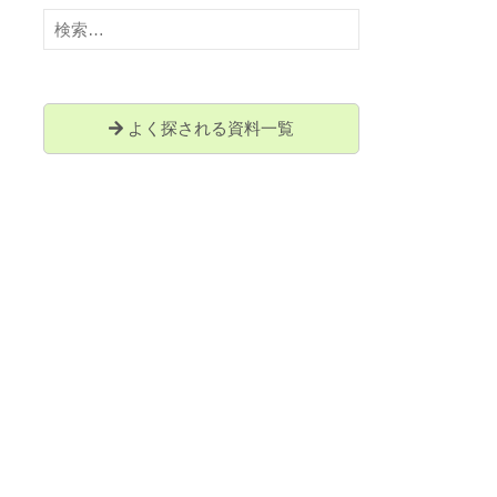
検
索:
よく探される資料一覧