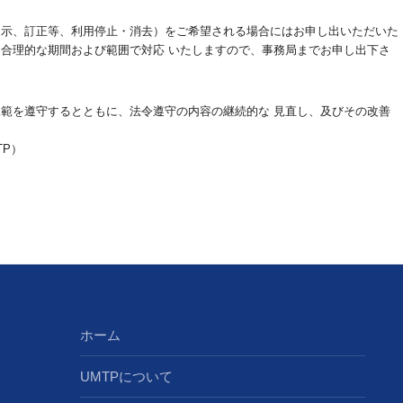
開示、訂正等、利用停止・消去）をご希望される場合にはお申し出いただいた
合理的な期間および範囲で対応 いたしますので、事務局までお申し出下さ
範を遵守するとともに、法令遵守の内容の継続的な 見直し、及びその改善
P）
ホーム
UMTPについて