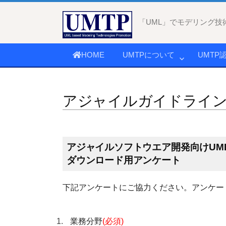
コ
ン
「UML」でモデリング技
テ
ン
HOME
UMTPについて
UMTP
ツ
へ
ス
アジャイルガイドライン
キ
ッ
プ
アジャイルソフトウエア開発向けUML適
ダウンロード用アンケート
下記アンケートにご協力ください。アンケー
業務分野
(必須)