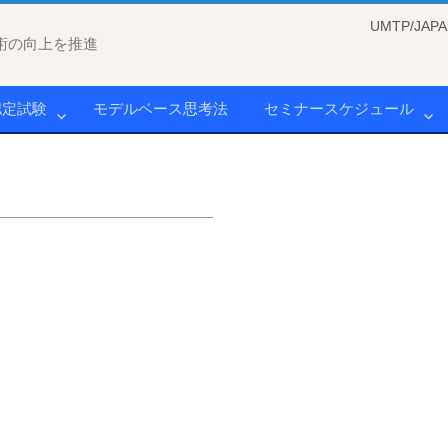
UMTP/J
術の向上を推進
認定試験
モデルベース思考法
セミナースケジュール