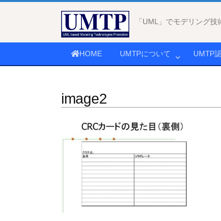
コ
ン
「UML」でモデリング技
テ
ン
HOME
UMTPについて
UMTP
ツ
へ
ス
image2
キ
ッ
プ