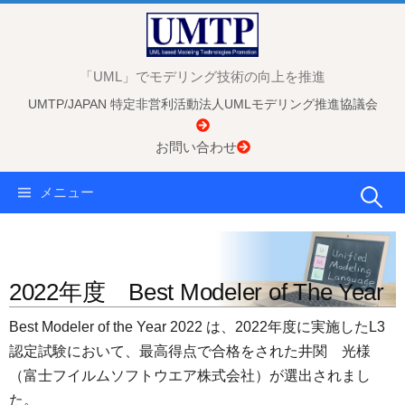
コ
ン
テ
「UML」でモデリング技術の向上を推進
ン
UMTP/JAPAN 特定非営利活動法人UMLモデリング推進協議会
ツ
へ
お問い合わせ
ス
キ
検
メニュー
ッ
プ
索:
2022年度 Best Modeler of The Year
Best Modeler of the Year 2022 は、2022年度に実施したL3
認定試験において、最高得点で合格をされた井関 光様
（富士フイルムソフトウエア株式会社）が選出されまし
た。